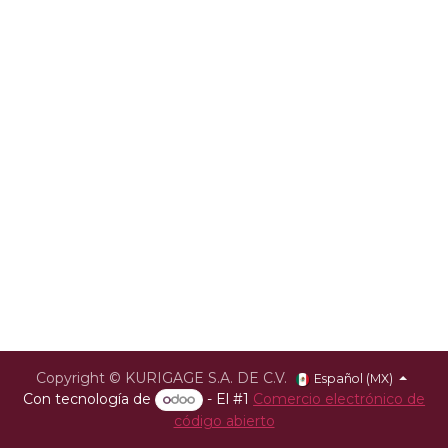
Copyright © KURIGAGE S.A. DE C.V.
Español (MX)
Con tecnología de
- El #1
Comercio electrónico de
código abierto