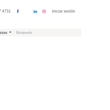
7 4731
Blog
Foro
Empleos
Iniciar sesión
íses