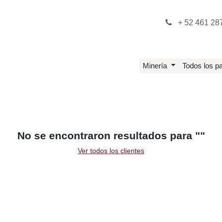
l Soporte
Sistemas
Dudas
Estatus
+ 52 461 28
Minería
Todos los pa
No se encontraron resultados para "
"
Ver todos los clientes