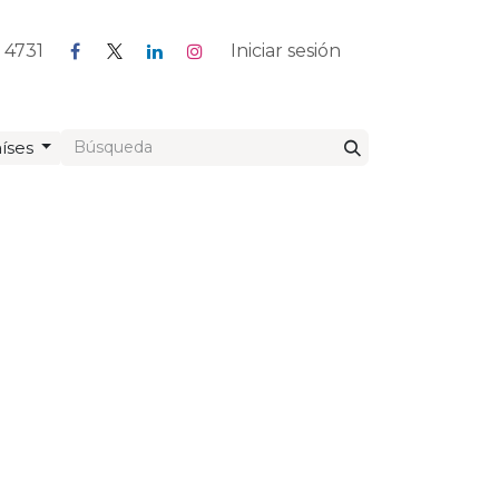
7 4731
Blog
Foro
Empleos
Iniciar sesión
íses