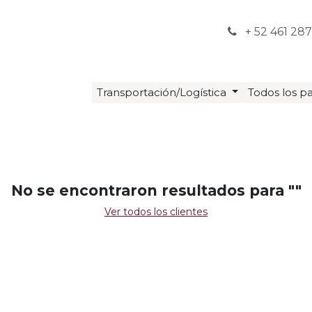
al Soporte
Sistemas
Dudas
Estatus
+ 52 461 28
Transportación/Logística
Todos los pa
No se encontraron resultados para "
"
Ver todos los clientes